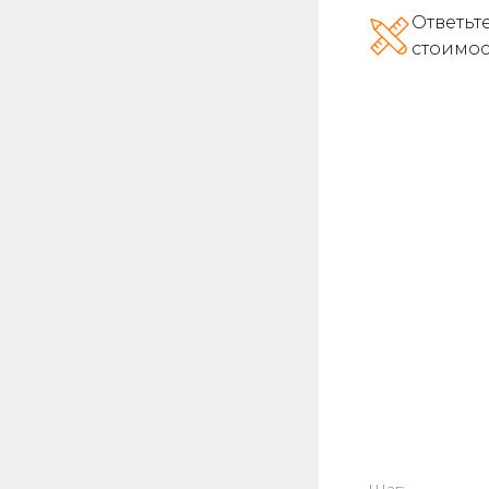
Ответьт
стоимос
Шаг: