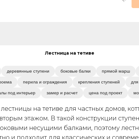
Лестница на тетиве
деревянные ступени
боковые балки
прямой марш
роема
перила и ограждения
крепления ступеней
для
алы под интерьер
замер и расчет
цена под проект
мо
лестницы на тетиве для частных домов, ко
вторым этажом. В такой конструкции ступе
оковыми несущими балками, поэтому лестн
тно и подходит для классических и соврем