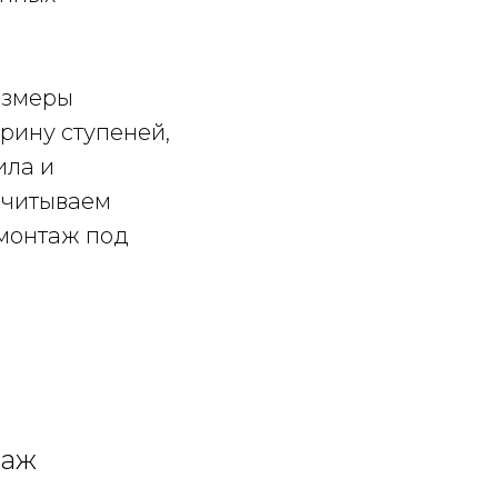
азмеры
рину ступеней,
ила и
считываем
 монтаж под
таж