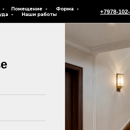
л
Помещение
Форма
+7978-102-
уда
Наши работы
ве